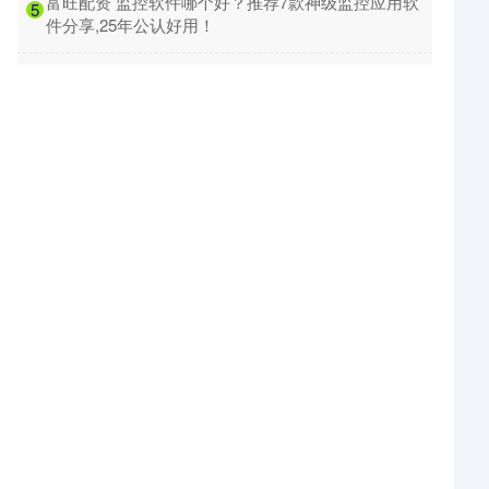
​富旺配资 监控软件哪个好？推荐7款神级监控应用软
5
件分享,25年公认好用！