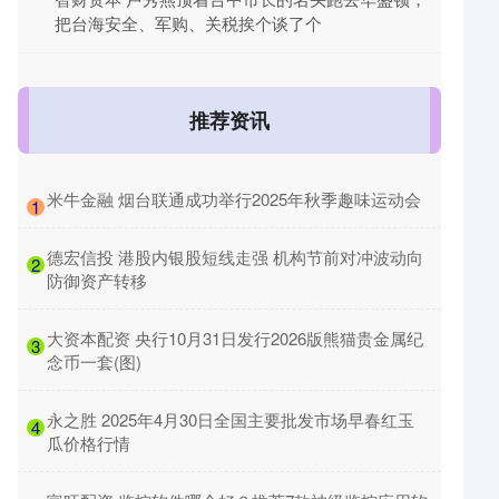
把台海安全、军购、关税挨个谈了个
推荐资讯
​米牛金融 烟台联通成功举行2025年秋季趣味运动会
1
​德宏信投 港股内银股短线走强 机构节前对冲波动向
2
防御资产转移
​大资本配资 央行10月31日发行2026版熊猫贵金属纪
3
念币一套(图)
​永之胜 2025年4月30日全国主要批发市场早春红玉
4
瓜价格行情