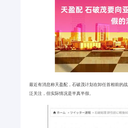
深证成指
14110.12
21.92
0.57%
-34.08
最近有消息称天盈配，石破茂计划在卸任首相前的战
泛关注，但实际情况是半真半假。