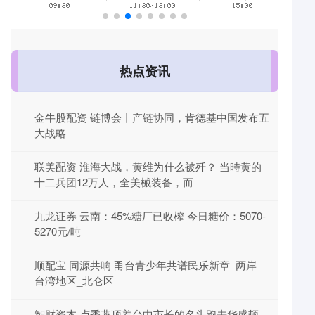
热点资讯
金牛股配资 链博会丨产链协同，肯德基中国发布五
大战略
联美配资 淮海大战，黄维为什么被歼？ 当時黄的
十二兵团12万人，全美械装备，而
九龙证券 云南：45%糖厂已收榨 今日糖价：5070-
5270元/吨
顺配宝 同源共响 甬台青少年共谱民乐新章_两岸_
台湾地区_北仑区
智财资本 卢秀燕顶着台中市长的名头跑去华盛顿，