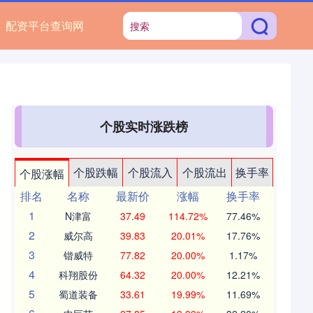
配资平台查询网
个股实时涨跌榜
个股跌幅
个股流入
个股流出
换手率
个股涨幅
排名
名称
最新价
涨幅
换手率
1
N津富
37.49
114.72%
77.46%
2
威尔高
39.83
20.01%
17.76%
3
锴威特
77.82
20.00%
1.17%
4
科翔股份
64.32
20.00%
12.21%
5
蜀道装备
33.61
19.99%
11.69%