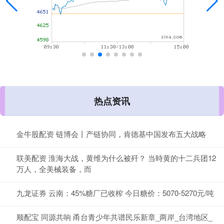
热点资讯
金牛股配资 链博会丨产链协同，肯德基中国发布五大战略
联美配资 淮海大战，黄维为什么被歼？ 当時黄的十二兵团12
万人，全美械装备，而
九龙证券 云南：45%糖厂已收榨 今日糖价：5070-5270元/吨
顺配宝 同源共响 甬台青少年共谱民乐新章_两岸_台湾地区_