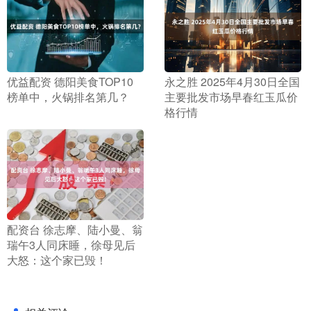
​优益配资 德阳美食TOP10
​永之胜 2025年4月30日全国
榜单中，火锅排名第几？
主要批发市场早春红玉瓜价
格行情
​配资台 徐志摩、陆小曼、翁
瑞午3人同床睡，徐母见后
大怒：这个家已毁！