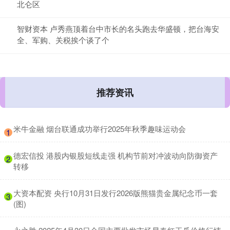
北仑区
智财资本 卢秀燕顶着台中市长的名头跑去华盛顿，把台海安
全、军购、关税挨个谈了个
推荐资讯
​米牛金融 烟台联通成功举行2025年秋季趣味运动会
1
​德宏信投 港股内银股短线走强 机构节前对冲波动向防御资产
2
转移
​大资本配资 央行10月31日发行2026版熊猫贵金属纪念币一套
3
(图)