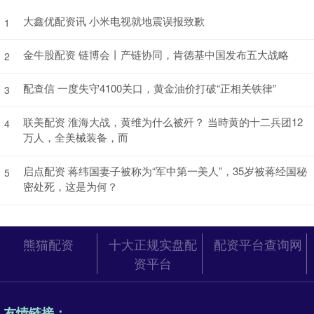
大鑫优配资讯 小米电视就地震误报致歉
1
金牛股配资 链博会丨产链协同，肯德基中国发布五大战略
2
配查信 一度失守4100关口，黄金油价打破“正相关铁律”
3
联美配资 淮海大战，黄维为什么被歼？ 当時黄的十二兵团12
4
万人，全美械装备，而
启点配资 蒋纬国妻子被称为“军中第一美人”，35岁被蒋经国秘
5
密处死，这是为何？
熊猫配资
十大正规实盘配
配资平台查询网
资平台
友情链接：