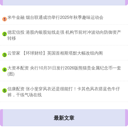
​米牛金融 烟台联通成功举行2025年秋季趣味运动会
1
​德宏信投 港股内银股短线走强 机构节前对冲波动向防御资产
2
转移
​云管家 【环球财经】英国首相斯塔默大幅改组内阁
3
​大资本配资 央行10月31日发行2026版熊猫贵金属纪念币一套
4
(图)
​信康配资 张小斐穿风衣还是很能打！卡其色风衣搭蓝色牛仔
5
裤，干练气场在线
最新文章