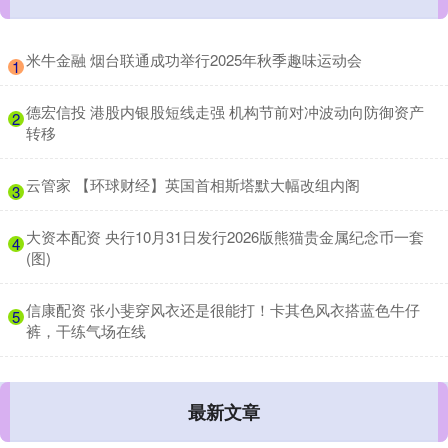
​米牛金融 烟台联通成功举行2025年秋季趣味运动会
1
​德宏信投 港股内银股短线走强 机构节前对冲波动向防御资产
2
转移
​云管家 【环球财经】英国首相斯塔默大幅改组内阁
3
​大资本配资 央行10月31日发行2026版熊猫贵金属纪念币一套
4
(图)
​信康配资 张小斐穿风衣还是很能打！卡其色风衣搭蓝色牛仔
5
裤，干练气场在线
最新文章