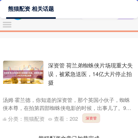
熊猫配资 相关话题
深资管 荷兰弟蜘蛛侠片场现重大失
误，被紧急送医，14亿大片停止拍
摄
汤姆·霍兰德，你知道的深资管，那个英国小伙子，蜘蛛
侠本尊，在拍第四部蜘蛛侠电影的时候，出事儿了。9月
19日，周五，他在英国片场搞特技，结果头部受伤，轻微
分类：
熊猫配资
查看：
202
深资管
脑震荡，....