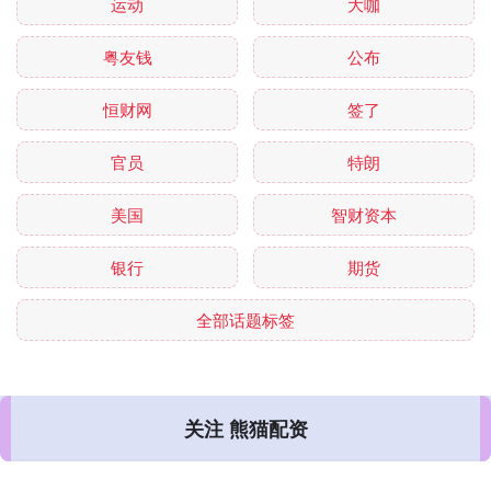
运动
大咖
粤友钱
公布
恒财网
签了
官员
特朗
美国
智财资本
银行
期货
全部话题标签
关注 熊猫配资