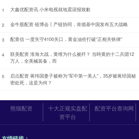
大鑫优配资讯 小米电视就地震误报致歉
1
金牛股配资 链博会丨产链协同，肯德基中国发布五大战略
2
配查信 一度失守4100关口，黄金油价打破“正相关铁律”
3
联美配资 淮海大战，黄维为什么被歼？ 当時黄的十二兵团12
4
万人，全美械装备，而
启点配资 蒋纬国妻子被称为“军中第一美人”，35岁被蒋经国秘
5
密处死，这是为何？
熊猫配资
十大正规实盘配
配资平台查询网
资平台
友情链接：