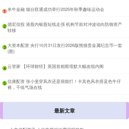
​米牛金融 烟台联通成功举行2025年秋季趣味运动会
1
​德宏信投 港股内银股短线走强 机构节前对冲波动向防御资产
2
转移
​大资本配资 央行10月31日发行2026版熊猫贵金属纪念币一套
3
(图)
​云管家 【环球财经】英国首相斯塔默大幅改组内阁
4
​信康配资 张小斐穿风衣还是很能打！卡其色风衣搭蓝色牛仔
5
裤，干练气场在线
最新文章