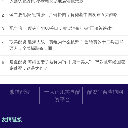
大鑫优配资讯 小米电视就地震误报致歉
1
金牛股配资 链博会丨产链协同，肯德基中国发布五大战略
2
配查信 一度失守4100关口，黄金油价打破“正相关铁律”
3
联美配资 淮海大战，黄维为什么被歼？ 当時黄的十二兵团12
4
万人，全美械装备，而
启点配资 蒋纬国妻子被称为“军中第一美人”，35岁被蒋经国秘
5
密处死，这是为何？
熊猫配资
十大正规实盘配
配资平台查询网
资平台
友情链接：