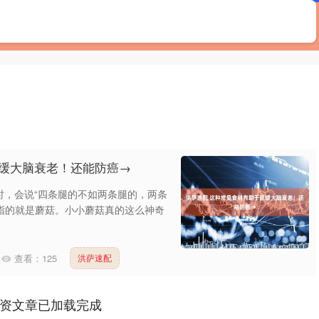
首页
熊猫配资
十大正规实盘配资平台
延缓大脑衰老！还能防癌→
时，会说“四条腿的不如两条腿的，两条
，指的就是蘑菇。小小蘑菇真的这么神奇
查看：
125
洪萨速配
资文章已加载完成