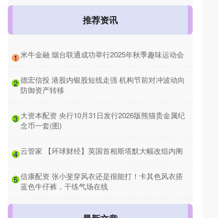
推荐资讯
​米牛金融 烟台联通成功举行2025年秋季趣味运动会
1
​德宏信投 港股内银股短线走强 机构节前对冲波动向
2
防御资产转移
​大资本配资 央行10月31日发行2026版熊猫贵金属纪
3
念币一套(图)
​云管家 【环球财经】英国首相斯塔默大幅改组内阁
4
​信康配资 张小斐穿风衣还是很能打！卡其色风衣搭
5
蓝色牛仔裤，干练气场在线