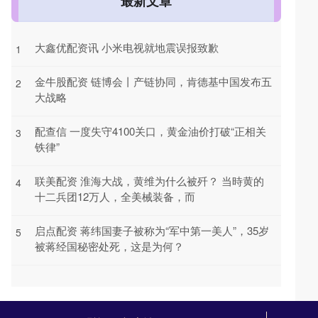
最新文章
大鑫优配资讯 小米电视就地震误报致歉
1
金牛股配资 链博会丨产链协同，肯德基中国发布五
2
大战略
配查信 一度失守4100关口，黄金油价打破“正相关
3
铁律”
联美配资 淮海大战，黄维为什么被歼？ 当時黄的
4
十二兵团12万人，全美械装备，而
启点配资 蒋纬国妻子被称为“军中第一美人”，35岁
5
被蒋经国秘密处死，这是为何？