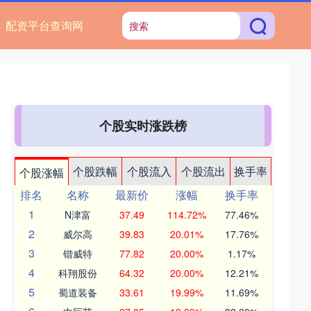
配资平台查询网
个股实时涨跌榜
个股跌幅
个股流入
个股流出
换手率
个股涨幅
排名
名称
最新价
涨幅
换手率
1
N津富
37.49
114.72%
77.46%
2
威尔高
39.83
20.01%
17.76%
3
锴威特
77.82
20.00%
1.17%
4
科翔股份
64.32
20.00%
12.21%
5
蜀道装备
33.61
19.99%
11.69%