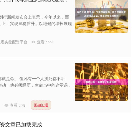
在例行新闻发布会上表示，今年以来，面
而上，实现量稳质升，以稳健的增长展现
正规实盘配资平台
查看：
99
沪深300
4694.44
那就是命。 但凡有一个人拼死都不听
1.42%
43.13
0.93%
些劫，他必须经历，生命当中的这堂课，
网
查看：
78
国融汇通
资文章已加载完成