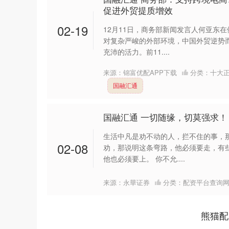
促进外贸提质增效
02-19
12月11日，商务部新闻发言人何亚东
对复杂严峻的外部环境，中国外贸逆势
充沛的活力。前11....
来源：锦富优配APP下载
分类：
十大
国融汇通
国融汇通 一切随缘，切莫强求！
深证成指
14311.01
39.68
1.02%
生活中凡是劝不动的人，拦不住的事，
200.89
02-08
劝，那说明这条弯路，他必须要走，有
他也必须要上。 你不允....
来源：永華证券
分类：
配资平台查询
熊猫配