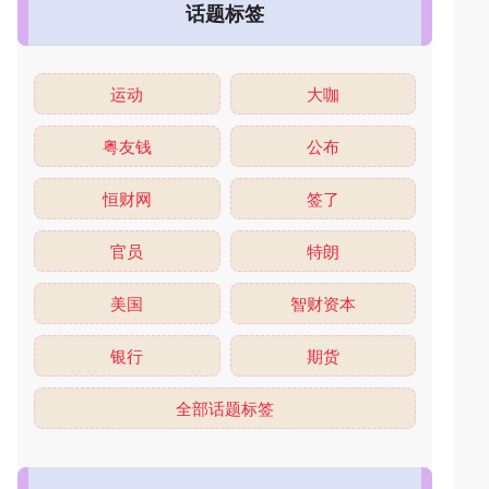
话题标签
运动
大咖
粤友钱
公布
恒财网
签了
官员
特朗
美国
智财资本
银行
期货
全部话题标签