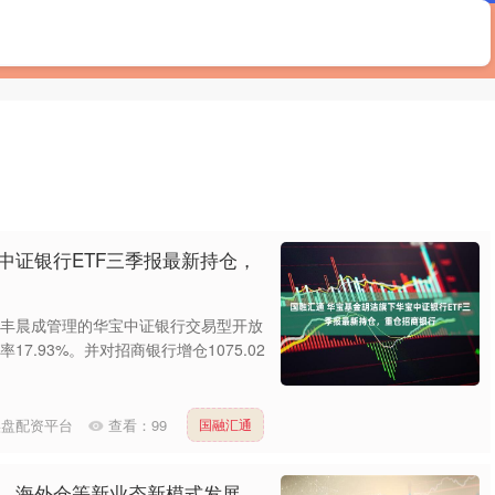
首页
熊猫配资
十大正规实盘配资平台
中证银行ETF三季报最新持仓，
洁 丰晨成管理的华宝中证银行交易型开放
7.93%。并对招商银行增仓1075.02
实盘配资平台
查看：
99
国融汇通
商、海外仓等新业态新模式发展，