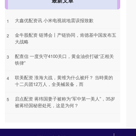
最新文章
大鑫优配资讯 小米电视就地震误报致歉
1
金牛股配资 链博会丨产链协同，肯德基中国发布五
2
大战略
配查信 一度失守4100关口，黄金油价打破“正相关
3
铁律”
联美配资 淮海大战，黄维为什么被歼？ 当時黄的
4
十二兵团12万人，全美械装备，而
启点配资 蒋纬国妻子被称为“军中第一美人”，35岁
5
被蒋经国秘密处死，这是为何？