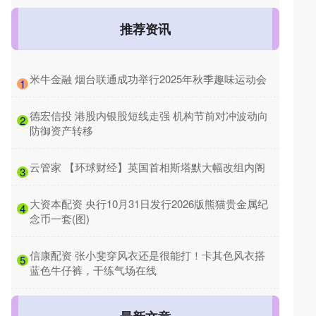
推荐资讯
​米牛金融 烟台联通成功举行2025年秋季趣味运动会
1
​德宏信投 港股内银股短线走强 机构节前对冲波动向
2
防御资产转移
​云管家 【环球财经】英国首相斯塔默大幅改组内阁
3
​大资本配资 央行10月31日发行2026版熊猫贵金属纪
4
念币一套(图)
​信康配资 张小斐穿风衣还是很能打！卡其色风衣搭
5
蓝色牛仔裤，干练气场在线