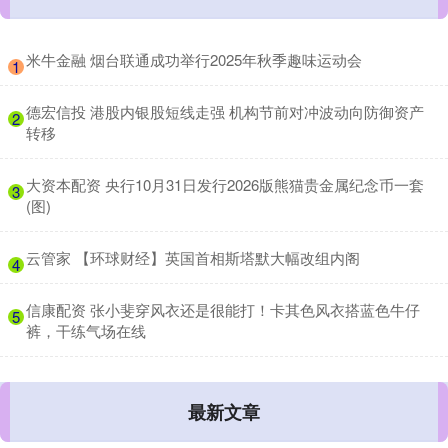
​米牛金融 烟台联通成功举行2025年秋季趣味运动会
1
​德宏信投 港股内银股短线走强 机构节前对冲波动向防御资产
2
转移
​大资本配资 央行10月31日发行2026版熊猫贵金属纪念币一套
3
(图)
​云管家 【环球财经】英国首相斯塔默大幅改组内阁
4
​信康配资 张小斐穿风衣还是很能打！卡其色风衣搭蓝色牛仔
5
裤，干练气场在线
最新文章