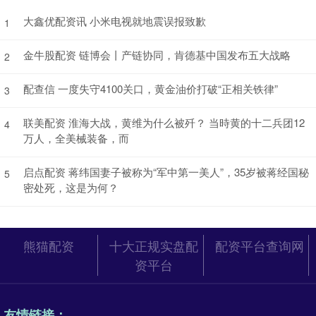
大鑫优配资讯 小米电视就地震误报致歉
1
金牛股配资 链博会丨产链协同，肯德基中国发布五大战略
2
配查信 一度失守4100关口，黄金油价打破“正相关铁律”
3
联美配资 淮海大战，黄维为什么被歼？ 当時黄的十二兵团12
4
万人，全美械装备，而
启点配资 蒋纬国妻子被称为“军中第一美人”，35岁被蒋经国秘
5
密处死，这是为何？
熊猫配资
十大正规实盘配
配资平台查询网
资平台
友情链接：