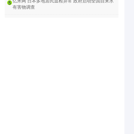
​亿米网 日本多地居民血检异常 政府启动全国自来水
5
有害物调查