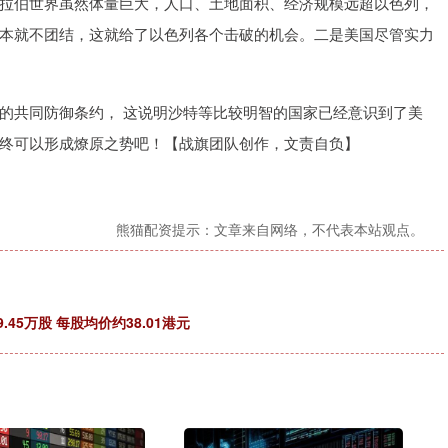
拉伯世界虽然体量巨大，人口、土地面积、经济规模远超以色列，
本就不团结，这就给了以色列各个击破的机会。二是美国尽管实力
的共同防御条约， 这说明沙特等比较明智的国家已经意识到了美
终可以形成燎原之势吧！【战旗团队创作，文责自负】
熊猫配资提示：文章来自网络，不代表本站观点。
9.45万股 每股均价约38.01港元