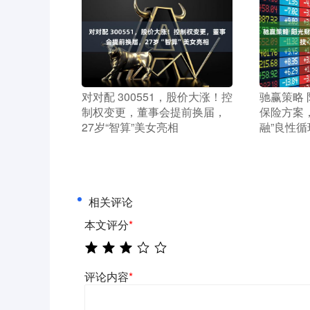
​对对配 300551，股价大涨！控
​驰赢策略
制权变更，董事会提前换届，
保险方案，
27岁“智算”美女亮相
融”良性循
相关评论
本文评分
*
评论内容
*