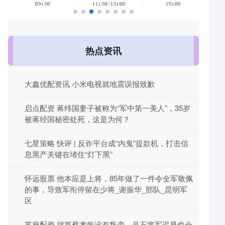
热点资讯
大鑫优配资讯 小米电视就地震误报致歉
启点配资 蒋纬国妻子被称为“军中第一美人”，35岁
被蒋经国秘密处死，这是为何？
七星策略 快评 | 反诈平台成“内鬼”提款机，打击信
息黑产关键在堵住“灯下黑”
怀远股票 他本应是上将，85年做了一件令全军敬佩
的事，导致军衔停留在少将_谢振华_部队_昆明军
区
芝麻配资 就算蔡孝乾没有叛变，吴石将军迟早也会