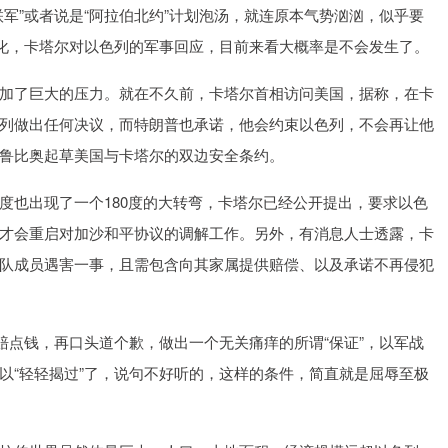
军”或者说是“阿拉伯北约”计划泡汤，就连原本气势汹汹，似乎要
变化，卡塔尔对以色列的军事回应，目前来看大概率是不会发生了。
加了巨大的压力。就在不久前，卡塔尔首相访问美国，据称，在卡
列做出任何决议，而特朗普也承诺，他会约束以色列，不会再让他
鲁比奥起草美国与卡塔尔的双边安全条约。
度也出现了一个180度的大转弯，卡塔尔已经公开提出，要求以色
才会重启对加沙和平协议的调解工作。另外，有消息人士透露，卡
队成员遇害一事，且需包含向其家属提供赔偿、以及承诺不再侵犯
赔点钱，再口头道个歉，做出一个无关痛痒的所谓“保证”，以军战
以“轻轻揭过”了，说句不好听的，这样的条件，简直就是屈辱至极