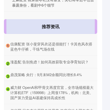
暴露身份，看剧中6个细节
推荐资讯
​信康配资 张小斐穿风衣还是很能打！卡其色风衣搭
1
蓝色牛仔裤，干练气场在线
​涨盈配 告别焦虑！如何高效获取专业孕育知识？
2
​鼎茂策略 央行：9月末M2余额同比增长8.4%
3
​威力财 OpenAI和甲骨文再度官宣，全市场规模最大
4
计算机ETF（159998）上周涨178%，机构：北美、
国产算力受益AI基建保持高成长性