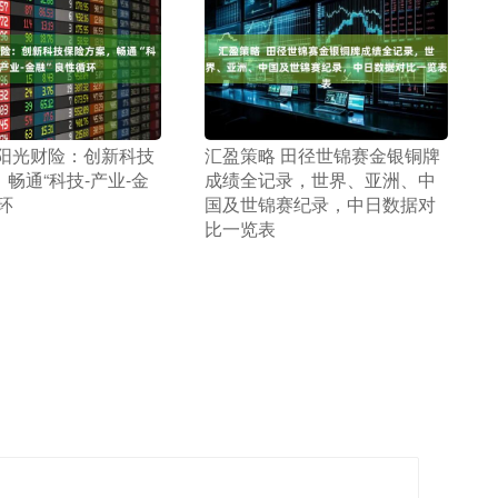
 阳光财险：创新科技
​汇盈策略 田径世锦赛金银铜牌
畅通“科技-产业-金
成绩全记录，世界、亚洲、中
环
国及世锦赛纪录，中日数据对
比一览表