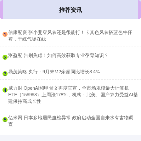
推荐资讯
​信康配资 张小斐穿风衣还是很能打！卡其色风衣搭蓝色牛仔
1
裤，干练气场在线
​涨盈配 告别焦虑！如何高效获取专业孕育知识？
2
​鼎茂策略 央行：9月末M2余额同比增长8.4%
3
​威力财 OpenAI和甲骨文再度官宣，全市场规模最大计算机
4
ETF（159998）上周涨178%，机构：北美、国产算力受益AI基
建保持高成长性
​亿米网 日本多地居民血检异常 政府启动全国自来水有害物调
5
查