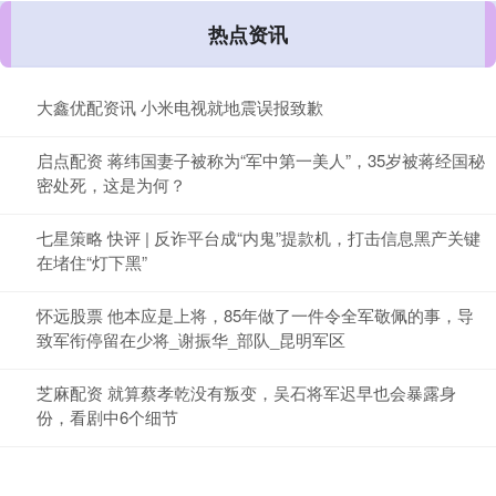
热点资讯
大鑫优配资讯 小米电视就地震误报致歉
启点配资 蒋纬国妻子被称为“军中第一美人”，35岁被蒋经国秘
密处死，这是为何？
七星策略 快评 | 反诈平台成“内鬼”提款机，打击信息黑产关键
在堵住“灯下黑”
怀远股票 他本应是上将，85年做了一件令全军敬佩的事，导
致军衔停留在少将_谢振华_部队_昆明军区
芝麻配资 就算蔡孝乾没有叛变，吴石将军迟早也会暴露身
份，看剧中6个细节