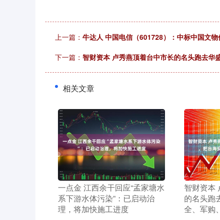
上一篇：
牛达人 中国电信（601728）：中标中国文
下一篇：
智财资本 卢秀燕顶着台中市长的名头跑去华
相关文章
深证成指
14311.01
39.68
1.02%
200.89
​一点金 江西余干回应“孟家塘水
​智财资本
系下游水体污染”：已启动治
的名头跑
理，将加快施工进度
全、军购