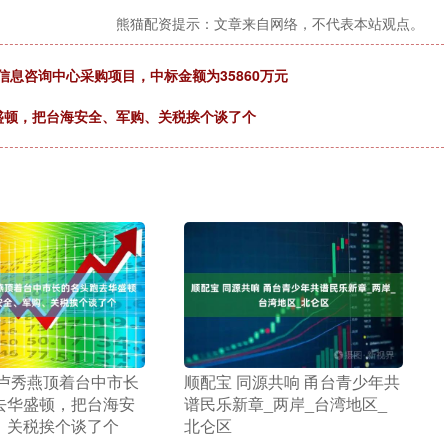
熊猫配资提示：文章来自网络，不代表本站观点。
物信息咨询中心采购项目，中标金额为35860万元
盛顿，把台海安全、军购、关税挨个谈了个
沪深300
4694.44
1.42%
43.13
0.93%
 卢秀燕顶着台中市长
​顺配宝 同源共响 甬台青少年共
去华盛顿，把台海安
谱民乐新章_两岸_台湾地区_
、关税挨个谈了个
北仑区