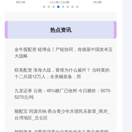
热点资讯
金牛股配资 链博会丨产链协同，肯德基中国发布五
大战略
联美配资 淮海大战，黄维为什么被歼？ 当時黄的
十二兵团12万人，全美械装备，而
九龙证券 云南：45%糖厂已收榨 今日糖价：5070-
5270元/吨
顺配宝 同源共响 甬台青少年共谱民乐新章_两岸_
台湾地区_北仑区
智财资本 卢秀燕顶着台中市长的名头跑去华盛顿，