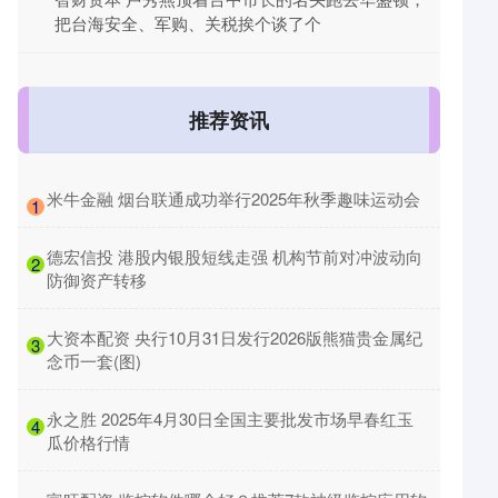
把台海安全、军购、关税挨个谈了个
推荐资讯
​米牛金融 烟台联通成功举行2025年秋季趣味运动会
1
​德宏信投 港股内银股短线走强 机构节前对冲波动向
2
防御资产转移
​大资本配资 央行10月31日发行2026版熊猫贵金属纪
3
念币一套(图)
​永之胜 2025年4月30日全国主要批发市场早春红玉
4
瓜价格行情