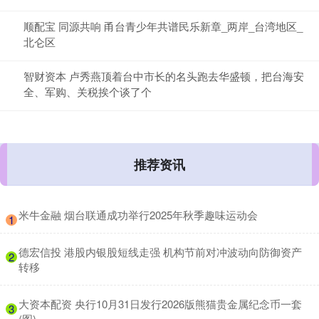
顺配宝 同源共响 甬台青少年共谱民乐新章_两岸_台湾地区_
北仑区
智财资本 卢秀燕顶着台中市长的名头跑去华盛顿，把台海安
全、军购、关税挨个谈了个
推荐资讯
​米牛金融 烟台联通成功举行2025年秋季趣味运动会
1
​德宏信投 港股内银股短线走强 机构节前对冲波动向防御资产
2
转移
​大资本配资 央行10月31日发行2026版熊猫贵金属纪念币一套
3
(图)