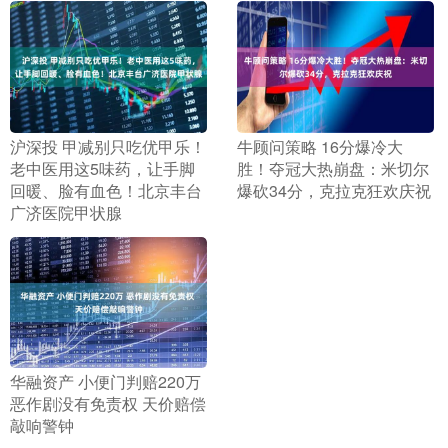
​沪深投 甲减别只吃优甲乐！
​牛顾问策略 16分爆冷大
老中医用这5味药，让手脚
胜！夺冠大热崩盘：米切尔
回暖、脸有血色！北京丰台
爆砍34分，克拉克狂欢庆祝
广济医院甲状腺
​华融资产 小便门判赔220万
恶作剧没有免责权 天价赔偿
敲响警钟