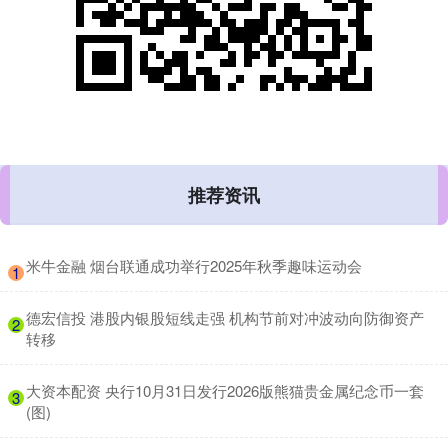
推荐资讯
​米牛金融 烟台联通成功举行2025年秋季趣味运动会
1
​德宏信投 港股内银股短线走强 机构节前对冲波动向防御资产
2
转移
​大资本配资 央行10月31日发行2026版熊猫贵金属纪念币一套
3
(图)