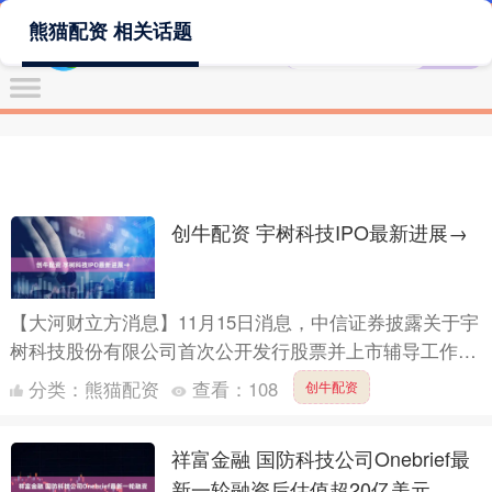
熊猫配资 相关话题
创牛配资 宇树科技IPO最新进展→
【大河财立方消息】11月15日消息，中信证券披露关于宇
树科技股份有限公司首次公开发行股票并上市辅导工作完
成报告。 2025年7月7日，中信证券与宇树科技签署了
分类：
熊猫配资
查看：
108
创牛配资
辅....
祥富金融 国防科技公司Onebrief最
新一轮融资后估值超20亿美元