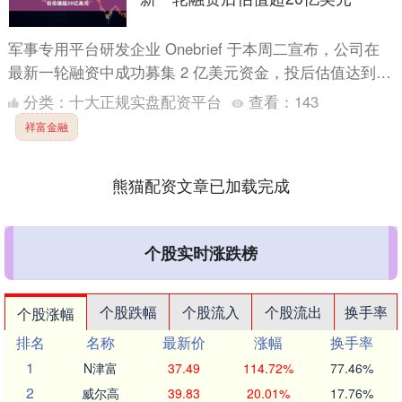
军事专用平台研发企业 Onebrief 于本周二宣布，公司在
最新一轮融资中成功募集 2 亿美元资金，投后估值达到
21.5 亿美元，较半年前实现翻倍。 当前，各....
分类：
十大正规实盘配资平台
查看：
143
祥富金融
熊猫配资文章已加载完成
个股实时涨跌榜
个股跌幅
个股流入
个股流出
换手率
个股涨幅
排名
名称
最新价
涨幅
换手率
1
N津富
37.49
114.72%
77.46%
2
威尔高
39.83
20.01%
17.76%