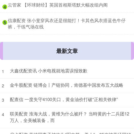
​云管家 【环球财经】英国首相斯塔默大幅改组内阁
4
​信康配资 张小斐穿风衣还是很能打！卡其色风衣搭蓝色牛仔
5
裤，干练气场在线
最新文章
大鑫优配资讯 小米电视就地震误报致歉
1
金牛股配资 链博会丨产链协同，肯德基中国发布五大战略
2
配查信 一度失守4100关口，黄金油价打破“正相关铁律”
3
联美配资 淮海大战，黄维为什么被歼？ 当時黄的十二兵团12
4
万人，全美械装备，而