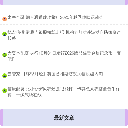
​米牛金融 烟台联通成功举行2025年秋季趣味运动会
1
​德宏信投 港股内银股短线走强 机构节前对冲波动向防御资产
2
转移
​大资本配资 央行10月31日发行2026版熊猫贵金属纪念币一套
3
(图)
​云管家 【环球财经】英国首相斯塔默大幅改组内阁
4
​信康配资 张小斐穿风衣还是很能打！卡其色风衣搭蓝色牛仔
5
裤，干练气场在线
最新文章