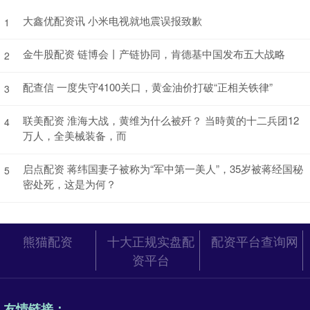
大鑫优配资讯 小米电视就地震误报致歉
1
金牛股配资 链博会丨产链协同，肯德基中国发布五大战略
2
配查信 一度失守4100关口，黄金油价打破“正相关铁律”
3
联美配资 淮海大战，黄维为什么被歼？ 当時黄的十二兵团12
4
万人，全美械装备，而
启点配资 蒋纬国妻子被称为“军中第一美人”，35岁被蒋经国秘
5
密处死，这是为何？
熊猫配资
十大正规实盘配
配资平台查询网
资平台
友情链接：