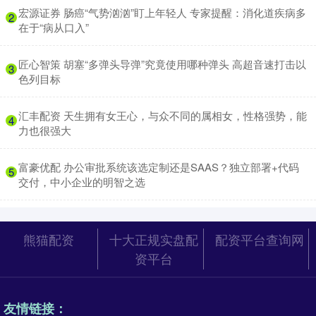
​宏源证券 肠癌“气势汹汹”盯上年轻人 专家提醒：消化道疾病多
2
在于“病从口入”
​匠心智策 胡塞“多弹头导弹”究竟使用哪种弹头 高超音速打击以
3
色列目标
​汇丰配资 天生拥有女王心，与众不同的属相女，性格强势，能
4
力也很强大
​富豪优配 办公审批系统该选定制还是SAAS？独立部署+代码
5
交付，中小企业的明智之选
熊猫配资
十大正规实盘配
配资平台查询网
资平台
友情链接：