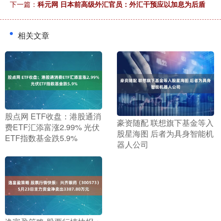
下一篇：
科元网 日本前高级外汇官员：外汇干预应以加息为后盾
相关文章
​股点网 ETF收盘：港股通消
​豪资随配 联想旗下基金等入
费ETF汇添富涨2.99% 光伏
股星海图 后者为具身智能机
ETF指数基金跌5.9%
器人公司