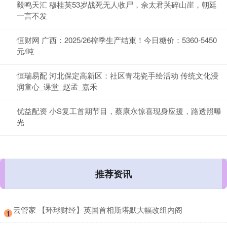
毅鸣天汇 穆桂英53岁战死无人收尸，佘太君哭碎山崖，朝廷
一言不发
恒财网 广西：2025/26榨季生产结束！今日糖价：5360-5450
元/吨
恒瑞易配 河北保定高新区：社区青花瓷手绘活动 传统文化浸
润童心_课堂_赵孟_嘉禾
优益配资 小S复工首期节目，蔡康永惊喜现身应援，路透照曝
光
推荐资讯
​云管家 【环球财经】英国首相斯塔默大幅改组内阁
1