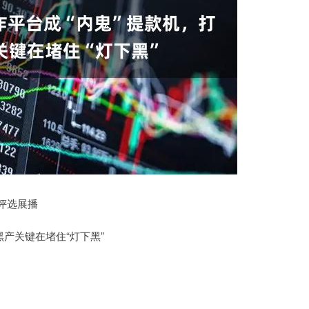
北证50
1122.88
0.15%
3.42
0.30%
例评选展播
产关键在堵住“灯下黑”