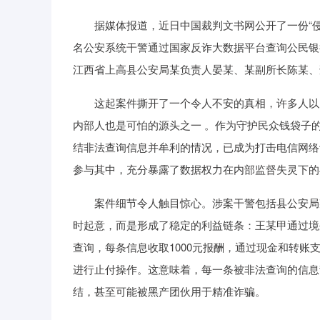
据媒体报道，近日中国裁判文书网公开了一份“侵
名公安系统干警通过国家反诈大数据平台查询公民银
江西省上高县公安局某负责人晏某、某副所长陈某、
这起案件撕开了一个令人不安的真相，许多人以为
内部人也是可怕的源头之一 。作为守护民众钱袋子
结非法查询信息并牟利的情况，已成为打击电信网络
参与其中，充分暴露了数据权力在内部监督失灵下的
案件细节令人触目惊心。涉案干警包括县公安局某
时起意，而是形成了稳定的利益链条：王某甲通过境
查询，每条信息收取1000元报酬，通过现金和转账支
进行止付操作。这意味着，每一条被非法查询的信息
结，甚至可能被黑产团伙用于精准诈骗。