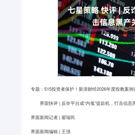
沪深300
4651.31
-34.08
-0.24%
-6.85
-
专题：515投资者保护！新浪财经2026年度投教案
界面快评 | 反诈平台成“内鬼”提款机，打击信息黑
界面新闻记者 | 翟瑞民
界面新闻编辑 | 王强