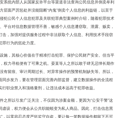
系统内部人从国家反诈平台等渠道非法查询公民信息并倒卖牟利
方层面严厉惩处并没能阻断“内鬼”倒卖个人信息的利益链，以至于
侵犯公民个人信息犯罪及关联犯罪典型案例时介绍，随着犯罪技术
、平台对信息数据管理不善，敏感个人信息遭窃取、泄露、贩卖，
头打击，加强对提供服务过程中非法获取个人信息、利用技术手段窃
犯罪行为的惩处力度。
施，其核心价值在于精准打击犯罪、保护公民财产安全。但当平
，权力寻租便有了可乘之机。晏某等人之所以敢于肆无忌惮长期作
没有留痕、审计周期过长、对异常操作的预警机制缺失等。所以，
层面同步发力，要在管理层面完善内部监督，建立数据操作的全流程
，实行职业禁入和顶格量刑，让违法成本远高于犯罪收益。
之所以引发广泛关注，不仅因为涉案金额，更因为“公安干警”这
形同虚设，权力便会从公共职能蜕变为私人商品。因此，打击信息黑
鬼”，以零容忍态度严惩监守自盗，要让每一笔数据操作都留下不可