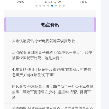
热点资讯
大鑫优配资讯 小米电视就地震误报致歉
启点配资 蒋纬国妻子被称为“军中第一美人”，35岁
被蒋经国秘密处死，这是为何？
七星策略 快评 | 反诈平台成“内鬼”提款机，打击信
息黑产关键在堵住“灯下黑”
怀远股票 他本应是上将，85年做了一件令全军敬佩
的事，导致军衔停留在少将_谢振华_部队_昆明军
区
芝麻配资 就算蔡孝乾没有叛变，吴石将军迟早也会