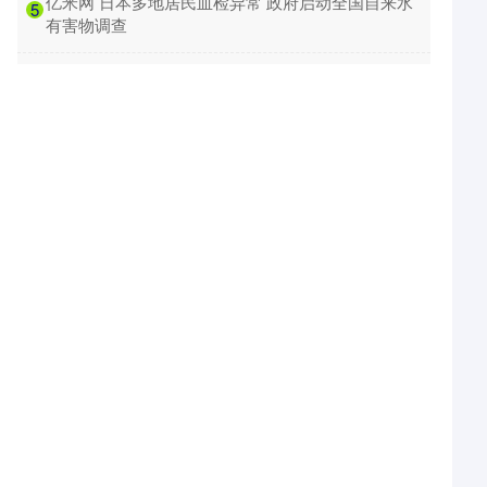
​亿米网 日本多地居民血检异常 政府启动全国自来水
5
有害物调查