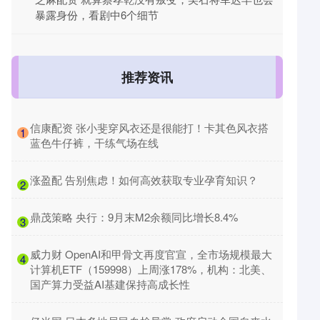
暴露身份，看剧中6个细节
推荐资讯
​信康配资 张小斐穿风衣还是很能打！卡其色风衣搭
1
蓝色牛仔裤，干练气场在线
​涨盈配 告别焦虑！如何高效获取专业孕育知识？
2
​鼎茂策略 央行：9月末M2余额同比增长8.4%
3
​威力财 OpenAI和甲骨文再度官宣，全市场规模最大
4
计算机ETF（159998）上周涨178%，机构：北美、
国产算力受益AI基建保持高成长性