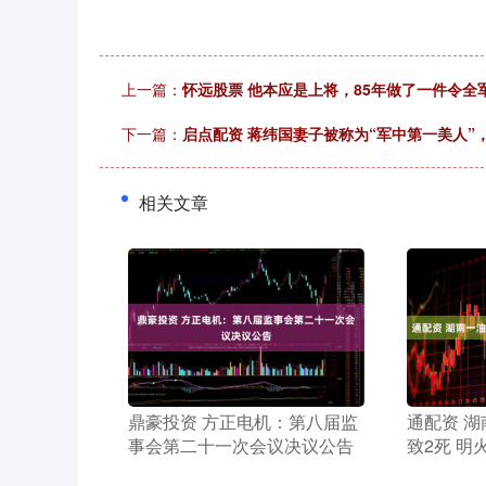
上一篇：
怀远股票 他本应是上将，85年做了一件令全
下一篇：
启点配资 蒋纬国妻子被称为“军中第一美人”
相关文章
​鼎豪投资 方正电机：第八届监
​通配资 
事会第二十一次会议决议公告
致2死 明