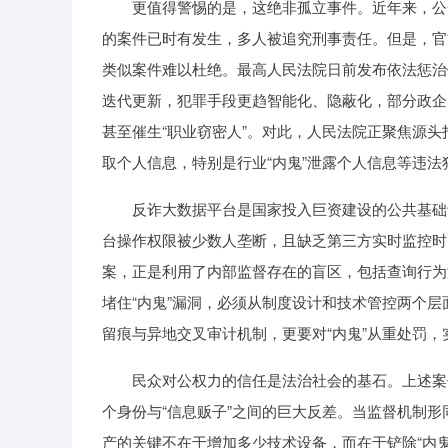
更值得警惕的是，这绝非孤立事件。近年来，公安
的案件已时有发生，多人被追究刑事责任。但是，官
类似案件难以杜绝。最高人民法院日前发布依法惩治
迭代更新，犯罪手段更趋智能化、隐蔽化，部分政企
甚至催生“职业窃密人”。对此，人民法院正聚焦源
取个人信息，特别是行业“内鬼”泄露个人信息等违法
反诈大数据平台是国家投入巨资建设的公共基础设
台操作权限被少数人垄断，且缺乏第三方实时监控时
案，正是利用了内部监督存在的盲区，包括查询行为
堵住“内鬼”漏洞，必须从制度设计和技术管控两个
留痕与异地交叉审计机制，更要对“内鬼”从重处罚
民众对公权力的信任是法治社会的基石。上述案件
个身份与“信息贩子”之间的巨大反差。当监督机制
产的关键不在于增加多少技术设备，而在于铲除“内