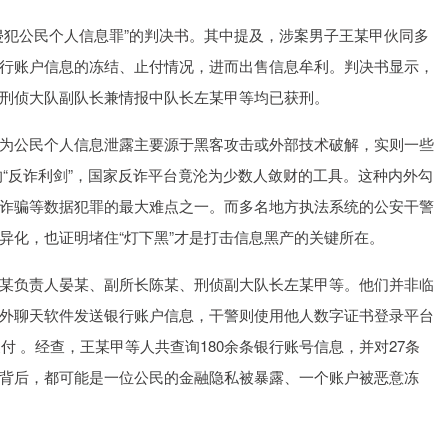
犯公民个人信息罪”的判决书。其中提及，涉案男子王某甲伙同多
行账户信息的冻结、止付情况，进而出售信息牟利。判决书显示，
刑侦大队副队长兼情报中队长左某甲等均已获刑。
公民个人信息泄露主要源于黑客攻击或外部技术破解，实则一些
的“反诈利剑”，国家反诈平台竟沦为少数人敛财的工具。这种内外勾
诈骗等数据犯罪的最大难点之一。而多名地方执法系统的公安干警
异化，也证明堵住“灯下黑”才是打击信息黑产的关键所在。
负责人晏某、副所长陈某、刑侦副大队长左某甲等。他们并非临
外聊天软件发送银行账户信息，干警则使用他人数字证书登录平台
付 。经查，王某甲等人共查询180余条银行账号信息，并对27条
背后，都可能是一位公民的金融隐私被暴露、一个账户被恶意冻