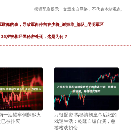
熊猫配资提示：文章来自网络，不代表本站观点。
军敬佩的事，导致军衔停留在少将_谢振华_部队_昆明军区
，35岁被蒋经国秘密处死，这是为何？
湖南一油罐车侧翻起火
​万银配资 揭秘清朝皇帝后妃的
火已被扑灭
戏迷生活：乾隆自编自演，慈
禧嗜戏如命